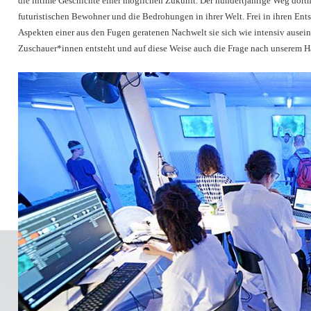
die intime Geschichte einer möglichen Zukunft. Der hundertjährige Weg dorth
futuristischen Bewohner und die Bedrohungen in ihrer Welt. Frei in ihren En
Aspekten einer aus den Fugen geratenen Nachwelt sie sich wie intensiv ausein
Zuschauer*innen entsteht und auf diese Weise auch die Frage nach unserem Ha