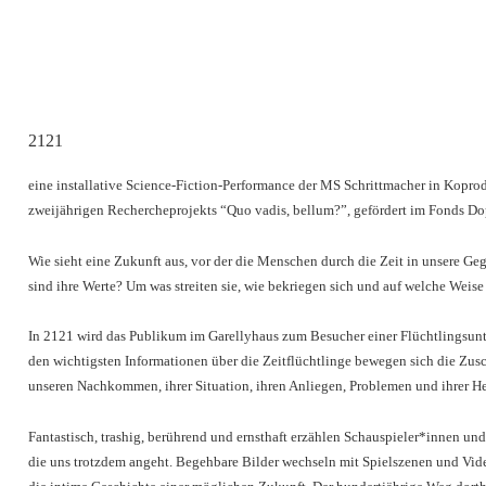
2121
eine installative Science-Fiction-Performance der MS Schrittmacher in Kopr
zweijährigen Rechercheprojekts “Quo vadis, bellum?”, gefördert im Fonds Do
Wie sieht eine Zukunft aus, vor der die Menschen durch die Zeit in unsere G
sind ihre Werte? Um was streiten sie, wie bekriegen sich und auf welche Weis
In 2121 wird das Publikum im Garellyhaus zum Besucher einer Flüchtlingsunt
den wichtigsten Informationen über die Zeitflüchtlinge bewegen sich die Zus
unseren Nachkommen, ihrer Situation, ihren Anliegen, Problemen und ihrer He
Fantastisch, trashig, berührend und ernsthaft erzählen Schauspieler*innen 
die uns trotzdem angeht. Begehbare Bilder wechseln mit Spielszenen und V