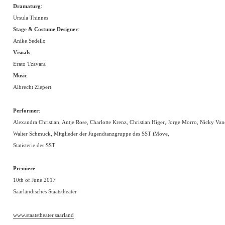
Dramaturg
:
Ursula Thinnes
Stage & Costume Designer
:
Anike Sedello
Visuals
:
Erato Tzavara
Music
:
Albrecht Ziepert
Performer
:
Alexandra Christian, Antje Rose, Charlotte Krenz, Christian Higer, Jorge Morro, Nicky Va
Walter Schmuck, Mitglieder der Jugendtanzgruppe des SST iMove,
Statisterie des SST
Premiere
:
10th of June 2017
Saarländisches Staatstheater
www.staatstheater.saarland