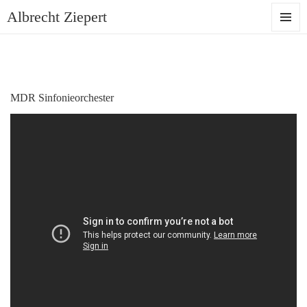
Albrecht Ziepert
MENU
AND
WIDGET
MDR Sinfonieorchester