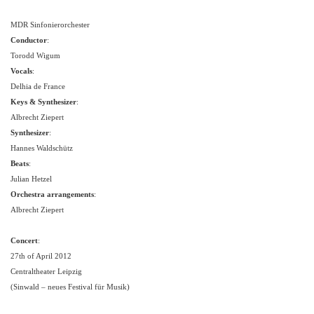
MDR Sinfonierorchester
Conductor
:
Torodd Wigum
Vocals
:
Delhia de France
Keys & Synthesizer
:
Albrecht Ziepert
Synthesizer
:
Hannes Waldschütz
Beats
:
Julian Hetzel
Orchestra arrangements
:
Albrecht Ziepert
Concert
:
27th of April 2012
Centraltheater Leipzig
(Sinwald –
neues Festival für Musik)