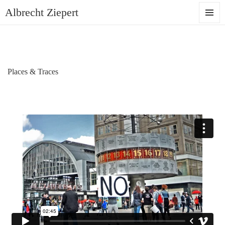
Albrecht Ziepert
MENU
AND
WIDGET
Places & Traces