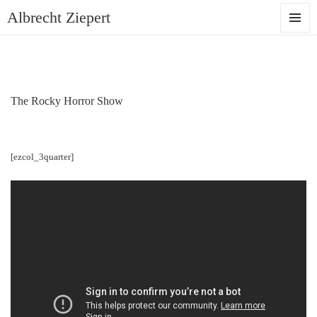
Albrecht Ziepert
MENU
AND
WIDGET
The Rocky Horror Show
[ezcol_3quarter]