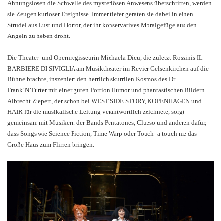
Ahnungslosen die Schwelle des mysteriösen Anwesens überschritten, werden
sie Zeugen kurioser Ereignisse. Immer tiefer geraten sie dabei in einen
Strudel aus Lust und Horror, der ihr konservatives Moralgefüge aus den
Angeln zu heben droht.
Die Theater- und Opernregisseurin Michaela Dicu, die zuletzt Rossinis IL
BARBIERE DI SIVIGLIA am Musiktheater im Revier Gelsenkirchen auf die
Bühne brachte, inszeniert den herrlich skurrilen Kosmos des Dr.
Frank’N’Furter mit einer guten Portion Humor und phantastischen Bildern.
Albrecht Ziepert, der schon bei WEST SIDE STORY, KOPENHAGEN und
HAIR für die musikalische Leitung verantwortlich zeichnete, sorgt
gemeinsam mit Musikern der Bands Pentatones, Clueso und anderen dafür,
dass Songs wie Science Fiction, Time Warp oder Touch- a touch me das
Große Haus zum Flirren bringen.