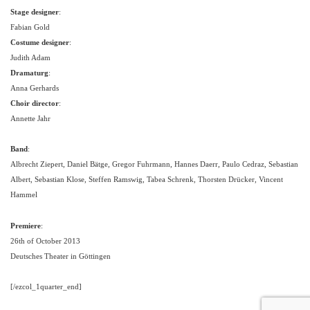
Stage designer
:
Fabian Gold
Costume designer
:
Judith Adam
Dramaturg
:
Anna Gerhards
Choir director
:
Annette Jahr
Band
:
Albrecht Ziepert, Daniel Bätge, Gregor Fuhrmann, Hannes Daerr, Paulo Cedraz, Sebastian
Albert, Sebastian Klose, Steffen Ramswig, Tabea Schrenk, Thorsten Drücker, Vincent
Hammel
Premiere
:
26th of October 2013
Deutsches Theater in Göttingen
[/ezcol_1quarter_end]