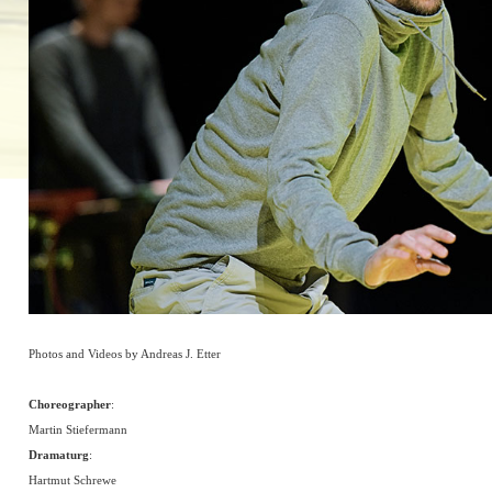
Photos and Videos by Andreas J. Etter
Choreographer
:
Martin Stiefermann
Dramaturg
:
Hartmut Schrewe